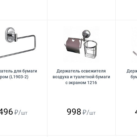
атель для бумаги
Держатель освежителя
Держ
ром (L1903-2)
воздуха и туалетной бумаги
бу
с экраном 1216
496
998
₽/
₽/
шт
шт