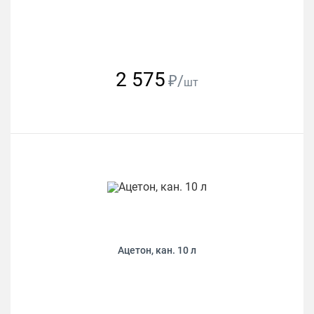
2 575
₽/
шт
Ацетон, кан. 10 л