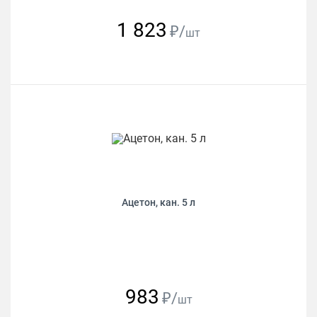
1 823
₽/
шт
Ацетон, кан. 5 л
983
₽/
шт