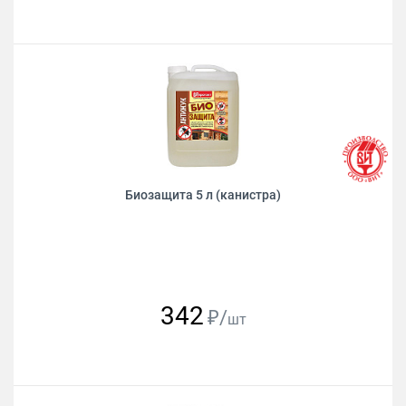
Биозащита 5 л (канистра)
342
₽/
шт