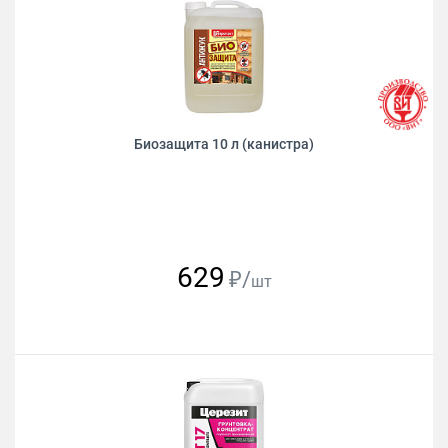
Биозащита 10 л (канистра)
629
₽/
шт