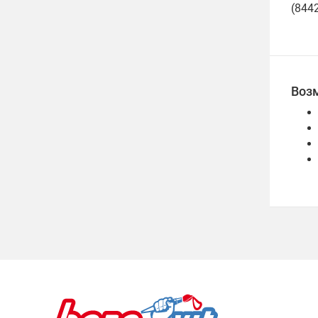
(844
Воз