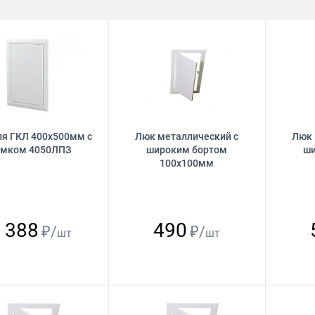
ля ГКЛ 400х500мм с
Люк металлический с
Люк 
амком 4050ЛПЗ
широким бортом
ши
100х100мм
 388
490
₽/
₽/
шт
шт