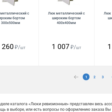
 металлический с
Люк металлический с
Люк 
ироким бортом
широким бортом
ши
300х500мм
400х400мм
 260
1 007
1
₽/
₽/
шт
шт
1
2
3
зделе каталога «Люки ревизионные» представлен весь асс
щь в выборе, или есть вопросы по оформлению заказа Вы 