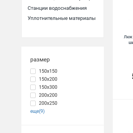
Станции водоснабжения
Уплотнительные материалы
Люк
ш
размер
150х150
150х200
150х300
200х200
200х250
еще(9)