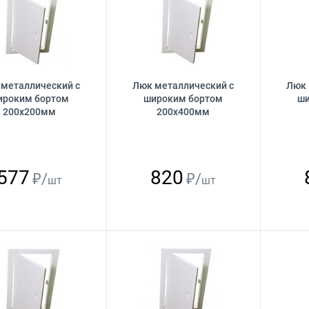
 металлический с
Люк металлический с
Люк 
ироким бортом
широким бортом
ши
200х200мм
200х400мм
577
820
₽/
₽/
шт
шт