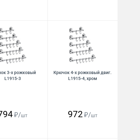
ок 3-х рожковый
Крючок 4-х рожковый двиг.
L1915-3
L1915-4, хром
794
972
₽/
₽/
шт
шт