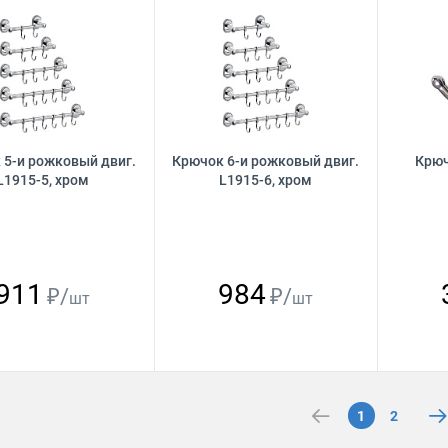
 5-и рожковый двиг.
Крючок 6-и рожковый двиг.
Крюч
L1915-5, хром
L1915-6, хром
911
984
₽/
₽/
шт
шт
1
2