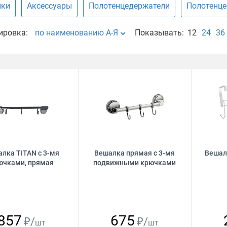
лки
Аксессуары
Полотенцедержатели
Полотенце
ировка:
по наименованию А-Я
Показывать:
12
24
36
лка TITAN с 3-мя
Вешалка прямая с 3-мя
Вешал
ючками, прямая
подвижными крючками
857
675
₽/
₽/
шт
шт