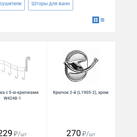
сушители
Шторы для ванн
ка с 5-ю крючками
Крючок 2-й (L1905-2), хром
W4248-1
229
270
₽/
₽/
шт
шт