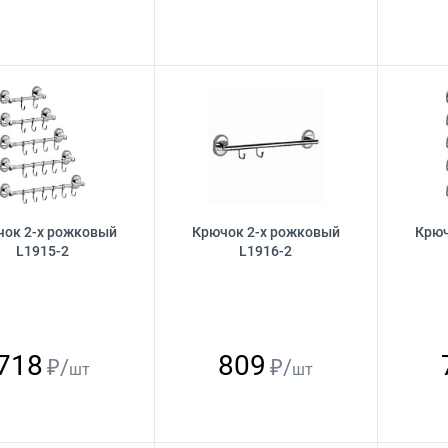
ок 2-х рожковый
Крючок 2-х рожковый
Крюч
L1915-2
L1916-2
718
809
₽/
₽/
шт
шт