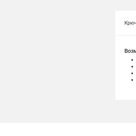
Крю
Воз