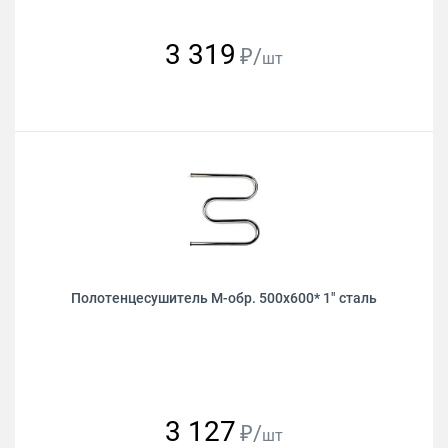
3 319
₽/
шт
Полотенцесушитель М-обр. 500х600* 1" сталь
3 127
₽/
шт