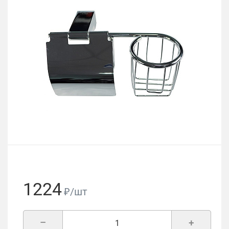
1224
₽/шт
–
+