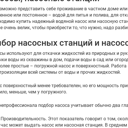
зможно представить себе проживание в частном доме или 
енное или постоянное – водой для питья и полива, для от
ходимо купить надежный водяной насос или насосную ста
е очень велик, чтобы приобрести то, что нужно, надо разб
бор насосных станций и насос
сы используют для откачки жидкостей из природных и рук
чки воды из скважины в дом, подачи воды в сад или огоро
олее простые – погружной насос и поверхностный. Работа
троизоляции всей системы от воды и прочих жидкостей.
с поверхностный менее требователен, но его мощность при
ило, меньше, чем у погружного.
непрофессионала подбор насоса учитывает обычно два гл
Производительность. Этот показатель говорит о том, ско
час может выдать насос или насосная станция. В среднем