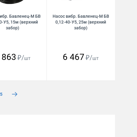
вибр. Бавленец-М БВ
Насос вибр. Бавленец-М БВ
0-У5, 15м (верхний
0,12-40-У5, 25м (верхний
забор)
забор)
 863
6 467
₽/
₽/
шт
шт
5