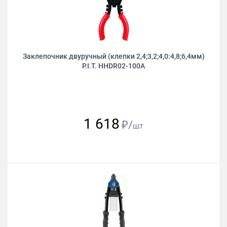
Заклепочник двуручный (клепки 2,4;3,2;4,0:4,8;6,4мм)
P.I.T. HHDR02-100A
1 618
₽/
шт