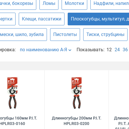
ачки, бокорезы
Ломы
Молотки
Надфили, напил
ертки
Клещи, пассатижи
Плоскогубцы, мультитул, 
мески, шило, зубила
Пистолеты
Тиски, струбцины
ировка:
по наименованию А-Я
Показывать:
12
24
36
губцы 160мм P.I.T.
Длинногубцы 200мм P.I.T.
Длинно
HPLR03-0160
HPLR03-0200
P.I.T