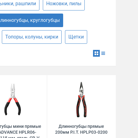
ьники, рашпили
Ножовки, пилы
длинногубцы, круглогубцы
Топоры, колуны, кирки
Щетки
губцы мини прямые
Длинногубцы прямые
. ADVANCE HPLR06-
200мм P.I.T. HPLP03-0200