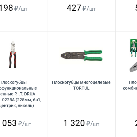
198
427
₽/
₽/
шт
шт
Плоскогубцы
Плоскогубцы многоцелевые
Пло
офункциональные
TORTUL
комби
енные P.I.T. DRUA
-0225A (225мм, 6в1,
центрик, никель)
 053
1 320
₽/
₽/
шт
шт