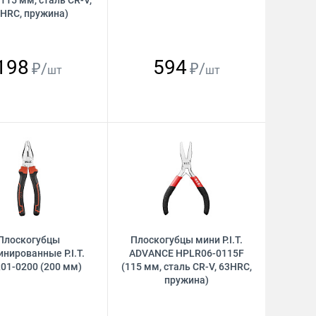
115 мм, сталь CR-V,
HRC, пружина)
198
594
₽/
₽/
шт
шт
Плоскогубцы
Плоскогубцы мини P.I.T.
нированные P.I.T.
ADVANCE HPLR06-0115F
01-0200 (200 мм)
(115 мм, сталь CR-V, 63HRC,
пружина)