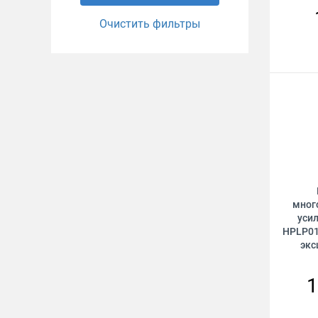
Очистить фильтры
мног
усил
HPLP01
экс
1