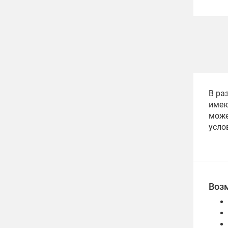
В ра
имею
може
усло
Воз