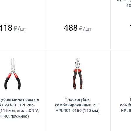
0115L (
63
418
488
₽/
₽/
шт
шт
губцы мини прямые
Плоскогубцы
T. ADVANCE HPLR06-
комбинированные P.I.T.
комби
(115 мм, сталь CR-V,
HPLR01-0160 (160 мм)
HPLR
3HRC, пружина)