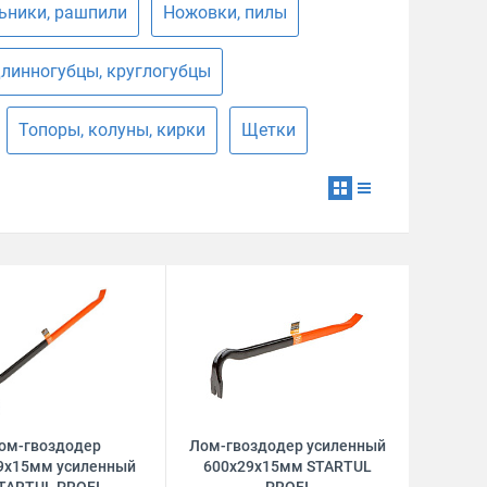
ьники, рашпили
Ножовки, пилы
длинногубцы, круглогубцы
Топоры, колуны, кирки
Щетки
ом-гвоздодер
Лом-гвоздодер усиленный
9х15мм усиленный
600х29х15мм STARTUL