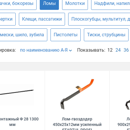
ачки, бокорезы
Ломы
Молотки
Надфили, напил
ертки
Клещи, пассатижи
Плоскогубцы, мультитул, 
мески, шило, зубила
Пистолеты
Тиски, струбцины
ировка:
по наименованию А-Я
Показывать:
12
24
36
нтажный Ф 28 1300
Лом-гвоздодер
Л
мм
450х25х12мм усиленный
900х2