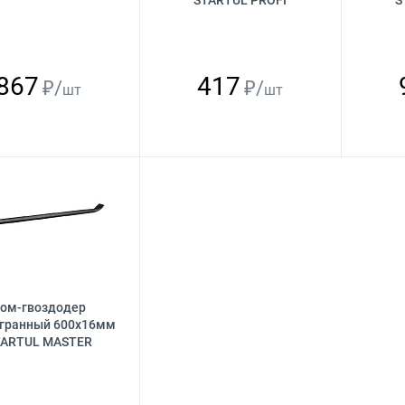
STARTUL PROFI
S
867
417
₽/
₽/
шт
шт
ом-гвоздодер
гранный 600х16мм
TARTUL MASTER