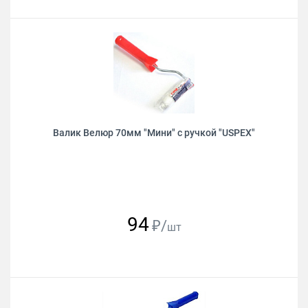
Валик Велюр 70мм "Мини" с ручкой "USPEХ"
94
₽/
шт