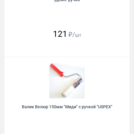
121
₽/
шт
Валик Велюр 150мм "Миди" с ручкой "USPEХ"