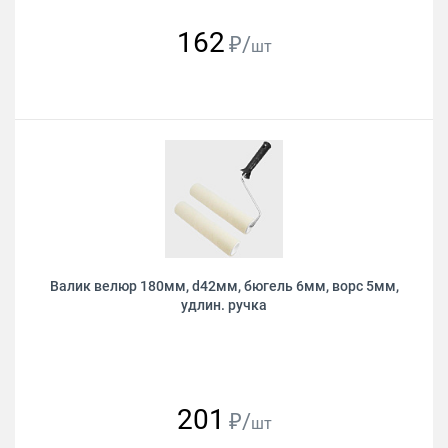
162
₽/
шт
Валик велюр 180мм, d42мм, бюгель 6мм, ворс 5мм,
удлин. ручка
201
₽/
шт