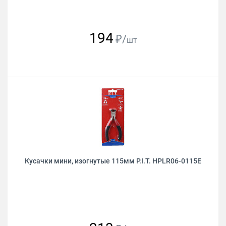
194
₽/
шт
Кусачки мини, изогнутые 115мм P.I.T. HPLR06-0115E