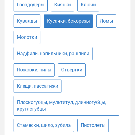
Гвоздодеры
Киянки
Ключи
Кувалды
Кусачки, бокорезы
Ломы
Молотки
Надфили, напильники, рашпили
Ножовки, пилы
Отвертки
Клещи, пассатижи
Плоскогубцы, мультитул, длинногубцы,
круглогубцы
Стамески, шило, зубила
Пистолеты