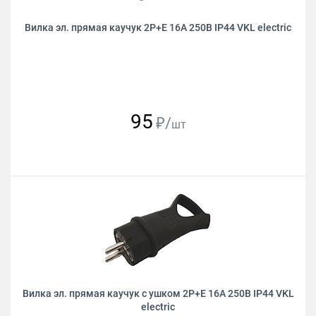
Вилка эл. прямая каучук 2Р+Е 16А 250В IР44 VKL electric
95
₽/
шт
Вилка эл. прямая каучук с ушком 2Р+Е 16А 250В IР44 VKL
electric