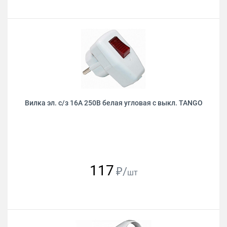
Вилка эл. с/з 16А 250В белая угловая с выкл. TANGO
117
₽/
шт