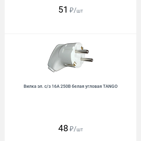
51
₽/
шт
Вилка эл. с/з 16А 250В белая угловая TANGO
48
₽/
шт