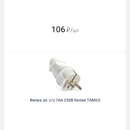
106
₽/
шт
Вилка эл. с/з 16А 250В белая TANGO