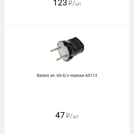
123
₽/
шт
Вилка эл. 6А б/з черная А0113
47
₽/
шт