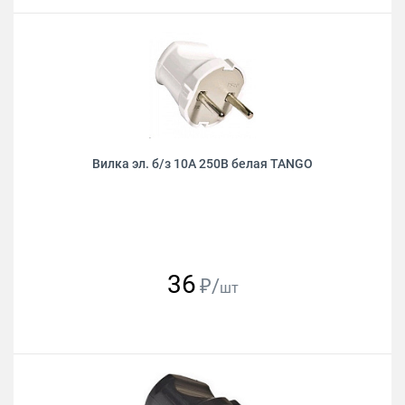
Вилка эл. б/з 10А 250В белая TANGO
36
₽/
шт