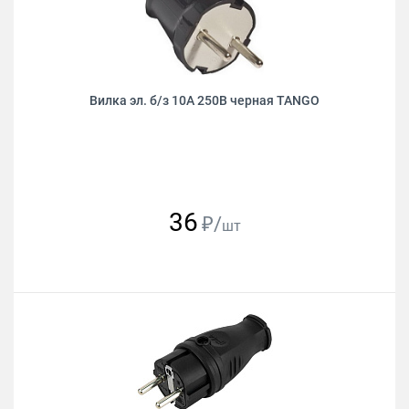
Вилка эл. б/з 10А 250В черная TANGO
36
₽/
шт