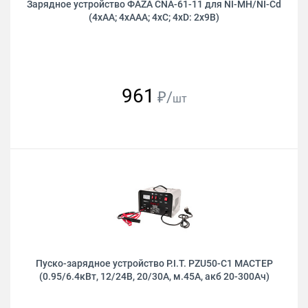
Зарядное устройство ФAZA CNA-61-11 для NI-MH/NI-Cd
(4xAA; 4xAAA; 4хС; 4хD: 2х9В)
961
₽/
шт
Пуско-зарядное устройство P.I.T. PZU50-C1 МАСТЕР
(0.95/6.4кВт, 12/24В, 20/30А, м.45А, акб 20-300Ач)