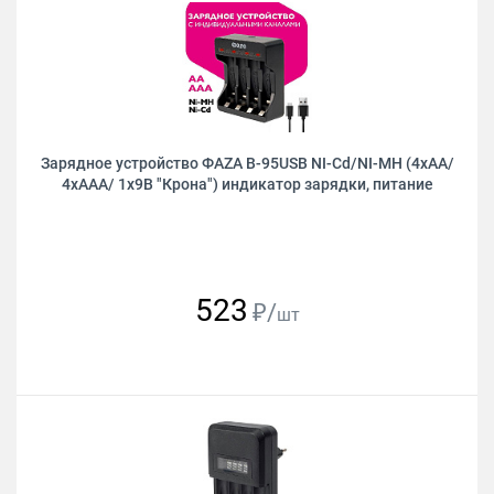
Зарядное устройство ФAZA B-95USB NI-Cd/NI-MH (4xAA/
4xAAA/ 1х9В "Крона") индикатор зарядки, питание
523
₽/
шт