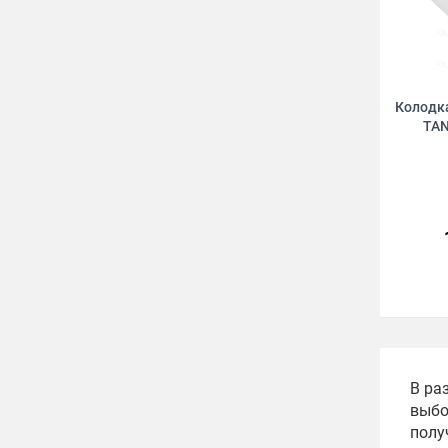
Колодка
TAN
В ра
выбо
полу