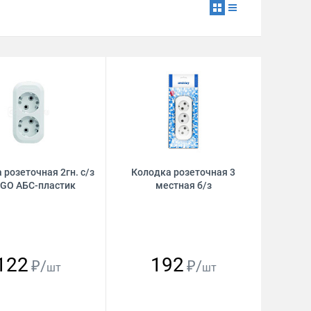
 розеточная 2гн. с/з
Колодка розеточная 3
GO АБС-пластик
местная б/з
122
192
₽/
₽/
шт
шт