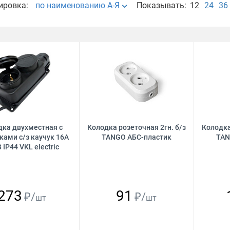
ировка:
по наименованию А-Я
Показывать:
12
24
36
дка двухместная с
Колодка розеточная 2гн. б/з
Колодка
ками с/з каучук 16А
TANGO АБС-пластик
TAN
 IР44 VKL electric
273
91
₽/
₽/
шт
шт