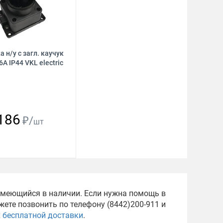
а н/у с загл. каучук
6А IР44 VKL electric
186
₽/
шт
 имеющийся в наличии. Если нужна помощь в
ете позвонить по телефону (8442)200-911 и
х
бесплатной доставки
.