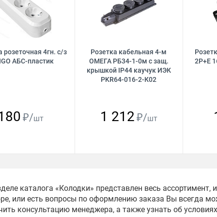
 розеточная 4гн. с/з
Розетка кабельная 4-м
Розетк
GO АБС-пластик
ОМЕГА РБ34-1-0м с защ.
2Р+Е 1
крышкой IP44 каучук ИЭК
PKR64-016-2-К02
180
1 212
₽/
₽/
шт
шт
зделе каталога «Колодки» представлен весь ассортимент,
ре, или есть вопросы по оформлению заказа Вы всегда мож
чить консультацию менеджера, а также узнать об условия