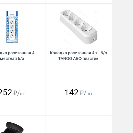
дка розеточная 4
Колодка розеточная 4гн. б/з
местная б/з
TANGO АБС-пластик
252
142
₽/
₽/
шт
шт