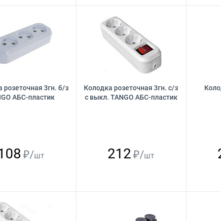
 розеточная 3гн. б/з
Колодка розеточная 3гн. с/з
Коло
GO АБС-пластик
с выкл. TANGO АБС-пластик
108
212
₽/
₽/
шт
шт