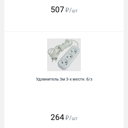
507
₽/
шт
Удлинитель 3м 3-х местн. б/з
264
₽/
шт