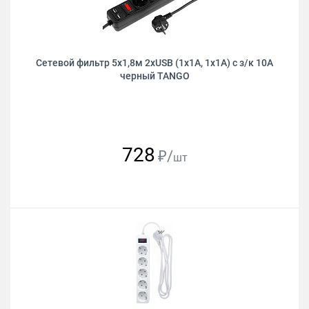
Сетевой фильтр 5х1,8м 2хUSB (1х1А, 1х1А) с з/к 10А
черный TANGO
728
₽/
шт