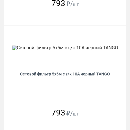
793
₽/
шт
Сетевой фильтр 5х5м с з/к 10А черный TANGO
793
₽/
шт