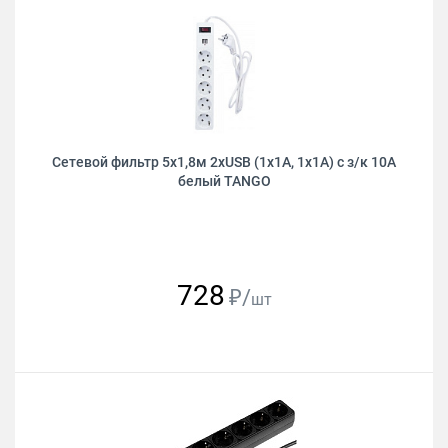
Сетевой фильтр 5х1,8м 2хUSB (1х1А, 1х1А) с з/к 10А
белый TANGO
728
₽/
шт