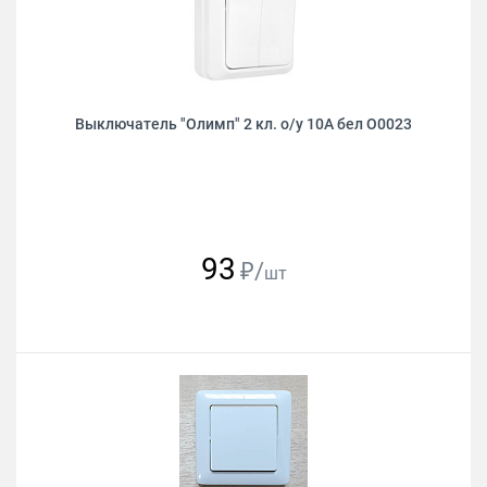
Выключатель "Олимп" 2 кл. о/у 10А бел О0023
93
₽/
шт