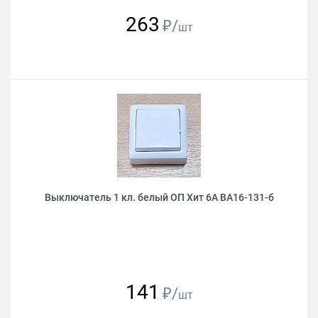
263
₽/
шт
Выключатель 1 кл. белый ОП Хит 6А ВА16-131-б
141
₽/
шт