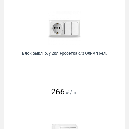
Блок выкл. о/у 2кл.+розетка с/з Олимп бел.
266
₽/
шт