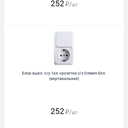
252
₽/
шт
Блок выкл. о/у 1кл.+розетка с/з Олимп бел.
(вертикальная)
252
₽/
шт