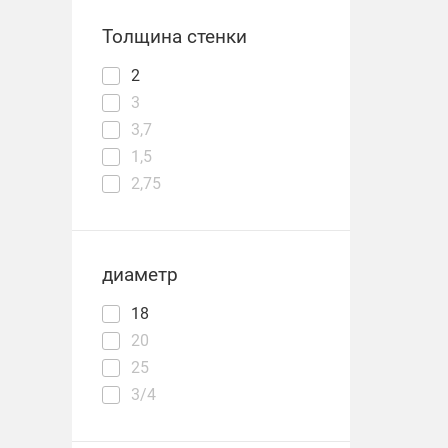
Толщина стенки
2
3
3,7
1,5
2,75
диаметр
18
20
25
3/4