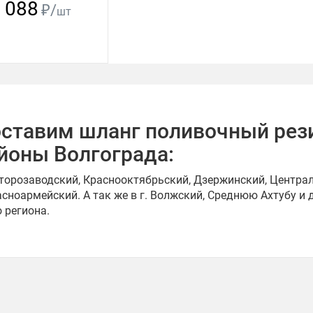
 088
₽/
шт
ставим шланг поливочный рез
йоны Волгограда:
торозаводский, Краснооктябрьский, Дзержинский, Централ
асноармейский. А так же в г. Волжский, Среднюю Ахтубу и
о региона.