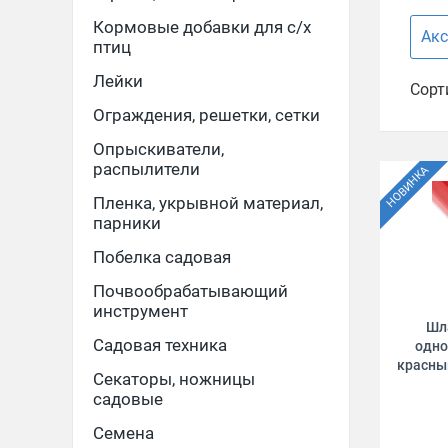
Кормовые добавки для с/х
Акс
птиц
Лейки
Сорт
Ограждения, решетки, сетки
Опрыскиватели,
распылители
Пленка, укрывной материал,
парники
Побелка садовая
Почвообрабатывающий
инструмент
Шл
Садовая техника
одно
красны
Секаторы, ножницы
садовые
Семена