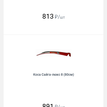
813
₽/
шт
Коса Сайга-люкс 8 (80см)
891
₽/