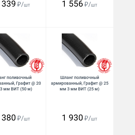
 339
1 556
₽/
₽/
шт
шт
анг поливочный
Шланг поливочный
анный, Графит @ 20
армированный, Графит @ 25
3 мм ВИТ (50 м)
мм 3 мм ВИТ (25 м)
 380
1 930
₽/
₽/
шт
шт