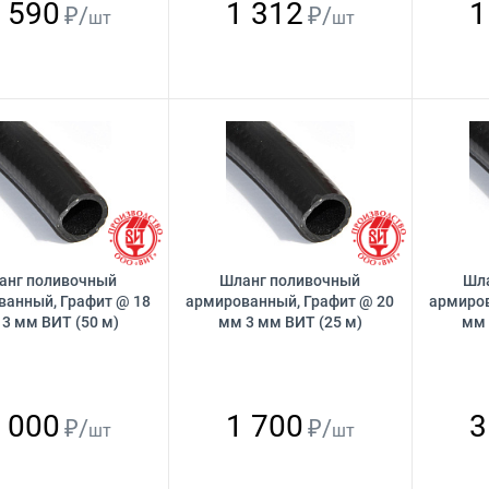
 590
1 312
1
₽/
₽/
шт
шт
анг поливочный
Шланг поливочный
Шл
ванный, Графит @ 18
армированный, Графит @ 20
армиров
3 мм ВИТ (50 м)
мм 3 мм ВИТ (25 м)
мм 
 000
1 700
3
₽/
₽/
шт
шт