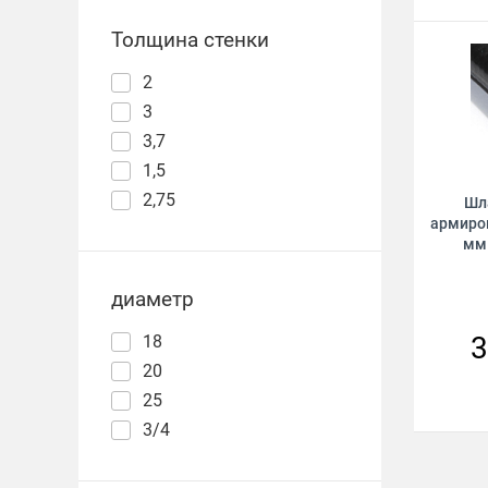
Толщина стенки
2
3
3,7
1,5
2,75
Шл
армиро
мм 
диаметр
3
18
20
25
3/4