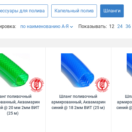
ессуары для полива
Капельный полив
Шланги
ировка:
по наименованию А-Я
Показывать:
12
24
36
анг поливочный
Шланг поливочный
Шл
ванный, Аквамарин
армированный, Аквамарин
армиро
й @ 20 мм 2мм ВИТ
синий @ 18 2мм ВИТ (25 м)
синий @
(25 м)