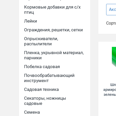
Кормовые добавки для с/х
Акс
птиц
Лейки
Сорт
Ограждения, решетки, сетки
Опрыскиватели,
распылители
Пленка, укрывной материал,
парники
Побелка садовая
Почвообрабатывающий
инструмент
Шл
Садовая техника
армиро
зелены
Секаторы, ножницы
садовые
Семена