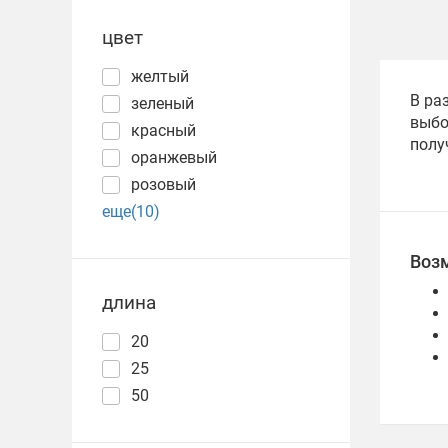
цвет
желтый
В ра
зеленый
выбо
красный
полу
оранжевый
розовый
еще(10)
Воз
длина
20
25
50