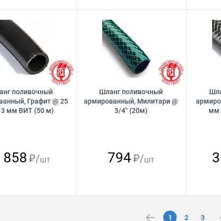
анг поливочный
Шланг поливочный
Шл
ванный, Графит @ 25
армированный, Милитари @
армиро
3 мм ВИТ (50 м)
3/4" (20м)
мм 
 858
794
3
₽/
₽/
шт
шт
1
2
3