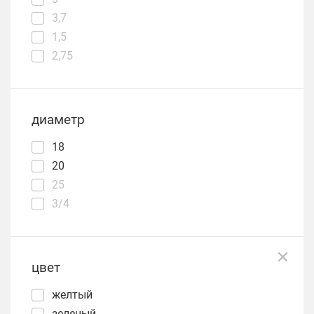
3,7
1,5
2,75
диаметр
18
20
25
3/4
цвет
желтый
зеленый