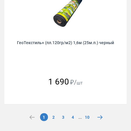
ГеоТекстиль+ (пл.120гр/м2) 1,6м (25м.п.) черный
1 690
₽/
шт
...
1
2
3
4
10