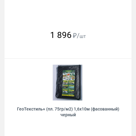
1 896
₽/
шт
ГеоТекстиль+ (пл. 75гр/м2) 1,6х10м (фасованный)
черный