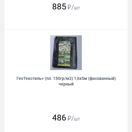
885
₽/
шт
ГеоТекстиль+ (пл. 150гр/м2) 1,6х5м (фасованный)
черный
486
₽/
шт