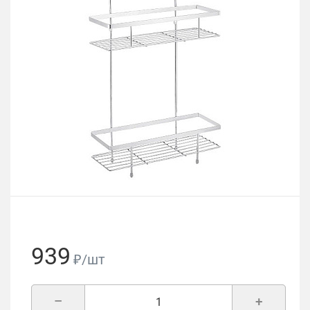
939
₽/шт
–
+