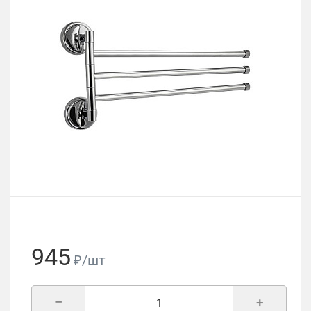
945
₽/шт
–
+