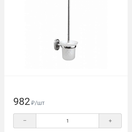
982
₽/шт
–
+