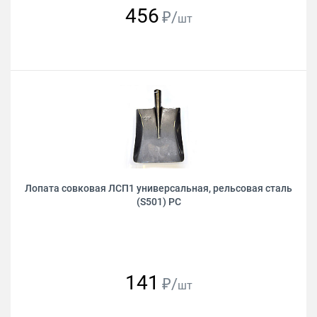
456
₽/
шт
Лопата совковая ЛСП1 универсальная, рельсовая сталь
(S501) РС
141
₽/
шт