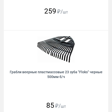
259
₽/
шт
Грабли веерные пластмассовые 23 зуба "Floks" черные
500мм б/ч
85
₽/
шт