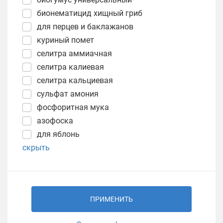
бионематицид хищный гриб
для перцев и баклажанов
куриный помет
селитра аммиачная
селитра калиевая
селитра кальциевая
сульфат амония
фосфоритная мука
азофоска
для яблонь
скрыть
ПРИМЕНИТЬ