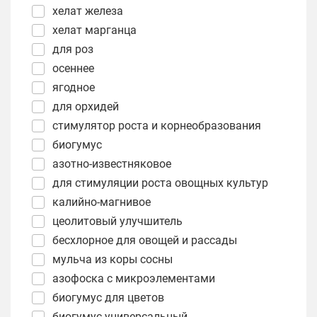
хелат железа
хелат марганца
для роз
осеннее
ягодное
для орхидей
стимулятор роста и корнеобразования
биогумус
азотно-известняковое
для стимуляции роста овощных культур
калийно-магнивое
цеолитовый улучшитель
бесхлорное для овощей и рассады
мульча из коры сосны
азофоска с микроэлементами
биогумус для цветов
биогумус универсальный