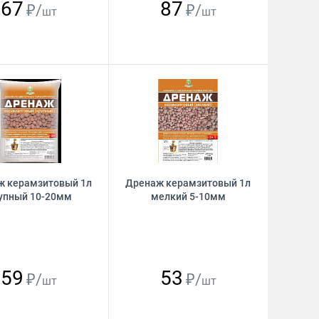
67
87
₽/
₽/
шт
шт
ж керамзитовый 1л
Дренаж керамзитовый 1л
упный 10-20мм
мелкий 5-10мм
59
53
₽/
₽/
шт
шт