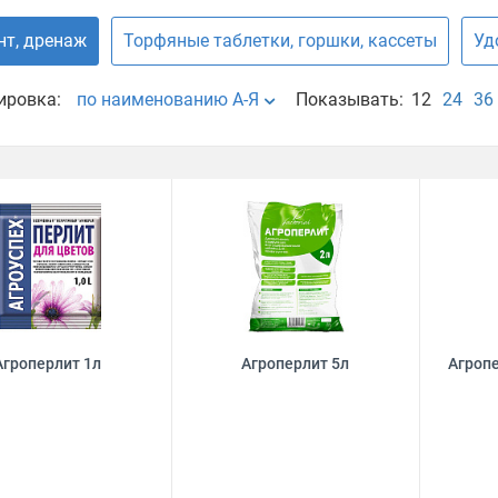
нт, дренаж
Торфяные таблетки, горшки, кассеты
Уд
ировка:
по наименованию А-Я
Показывать:
12
24
36
Агроперлит 1л
Агроперлит 5л
Агропе