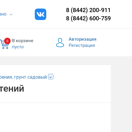
8 (8442) 200-911
евно
8 (8442) 600-759
Авторизация
В корзине
0
Регистрация
пусто
рения, грунт садовый
тений