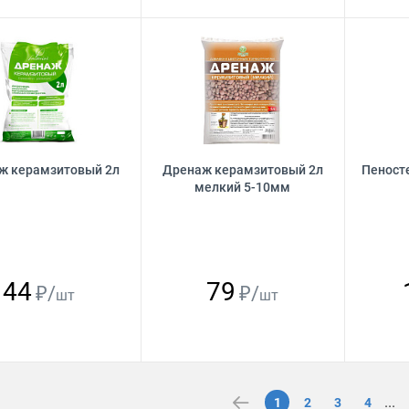
ж керамзитовый 2л
Дренаж керамзитовый 2л
Пеносте
мелкий 5-10мм
44
79
₽/
₽/
шт
шт
...
1
2
3
4