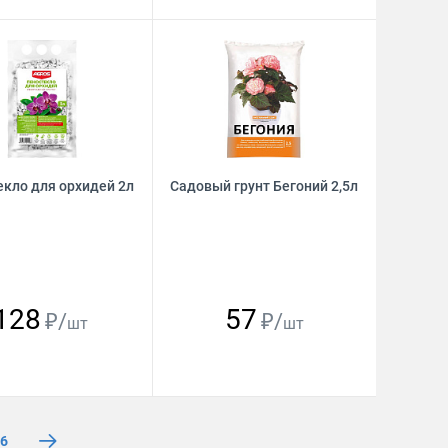
кло для орхидей 2л
Садовый грунт Бегоний 2,5л
128
57
₽/
₽/
шт
шт
6