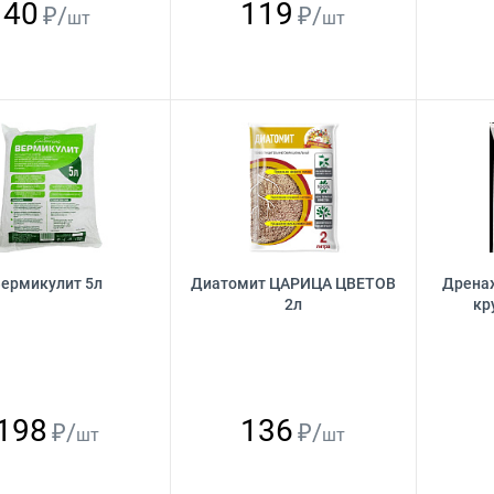
40
119
₽/
₽/
шт
шт
ермикулит 5л
Диатомит ЦАРИЦА ЦВЕТОВ
Дрена
2л
кр
198
136
₽/
₽/
шт
шт