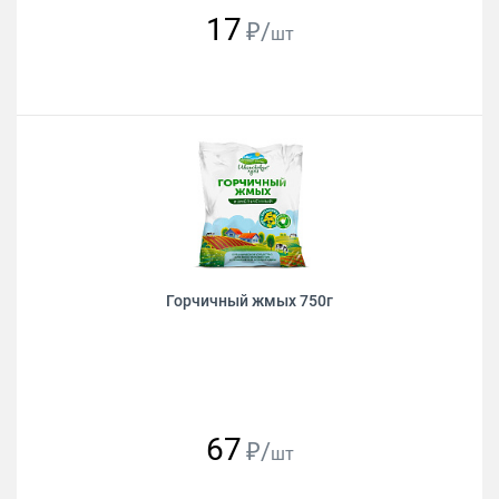
17
₽/
шт
Горчичный жмых 750г
67
₽/
шт