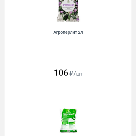
Агроперлит 2л
106
₽/
шт