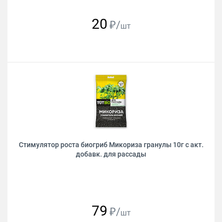
20
₽/
шт
Стимулятор роста биогриб Микориза гранулы 10г с акт.
добавк. для рассады
79
₽/
шт