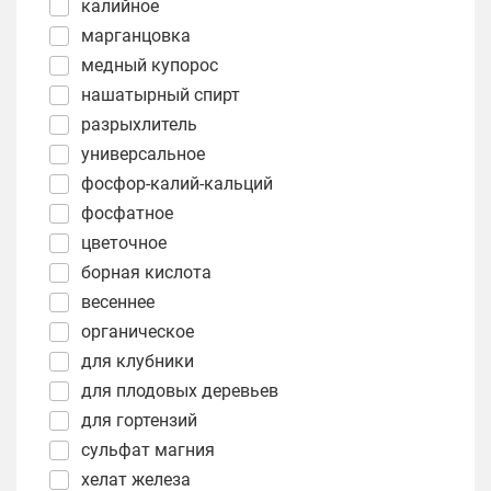
калийное
марганцовка
медный купорос
нашатырный спирт
разрыхлитель
универсальное
фосфор-калий-кальций
фосфатное
цветочное
борная кислота
весеннее
органическое
для клубники
для плодовых деревьев
для гортензий
сульфат магния
хелат железа