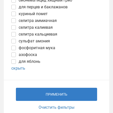
бионематицид хищный гриб
для перцев и баклажанов
куриный помет
селитра аммиачная
селитра калиевая
селитра кальциевая
сульфат амония
фосфоритная мука
азофоска
для яблонь
скрыть
ПРИМЕНИТЬ
Очистить фильтры