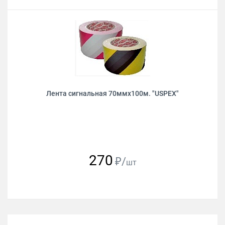
Лента сигнальная 70ммх100м. "USPEХ"
270
₽/
шт