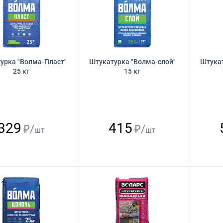
урка "Волма-Пласт"
Штукатурка "Волма-слой"
Штукат
25 кг
15 кг
329
415
₽/
₽/
шт
шт