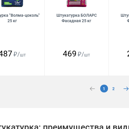
урка "Волма-цоколь"
Штукатурка БОЛАРС
Шту
25 кг
Фасадная 25 кг
487
469
₽/
₽/
шт
шт
1
2
укатурка: преимущества и ви