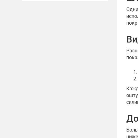
Одни
испо
покр
Ви
Разн
пока
Кажд
ошту
сили
До
Боль
ниже