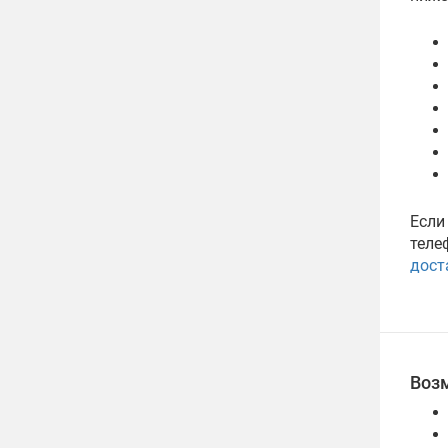
Если
теле
дост
Воз