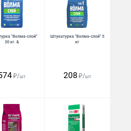
урка "Волма-слой"
Штукатурка "Волма-слой" 5
30 кг. &
кг
574
208
₽/
₽/
шт
шт