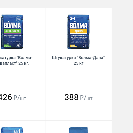
катурка "Волма-
Штукатурка "Волма-Дача"
вапласт" 25 кг.
25 кг
426
388
₽/
₽/
шт
шт