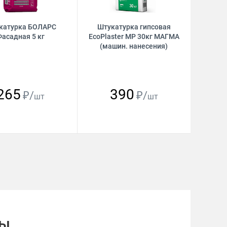
катурка БОЛАРС
Штукатурка гипсовая
Фасадная 5 кг
EcoPlaster MP 30кг МАГМА
(машин. нанесения)
265
390
₽/
₽/
шт
шт
ды