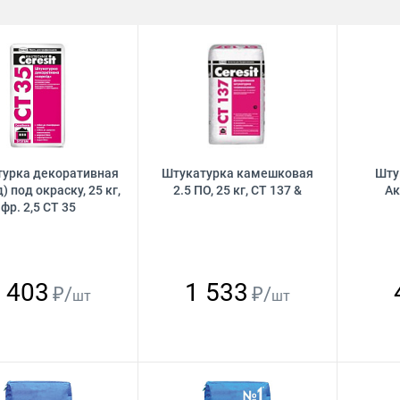
урка декоративная
Штукатурка камешковая
Шту
) под окраску, 25 кг,
2.5 ПО, 25 кг, CТ 137 &
Ак
фр. 2,5 CТ 35
 403
1 533
₽/
₽/
шт
шт