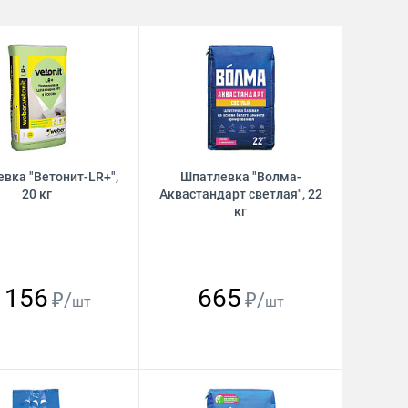
вка "Ветонит-LR+",
Шпатлевка "Волма-
20 кг
Аквастандарт светлая", 22
кг
 156
665
₽/
₽/
шт
шт