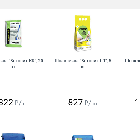
ка "Ветонит-KR", 20
Шпаклевка "Ветонит-LR", 5
Шпакле
кг
кг
822
827
1
₽/
₽/
шт
шт