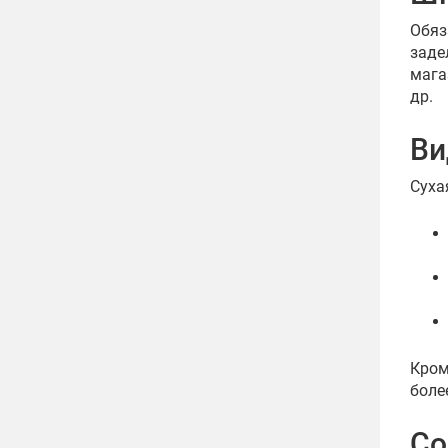
Обяз
заде
мага
др.
Ви
Суха
Кром
боле
Со