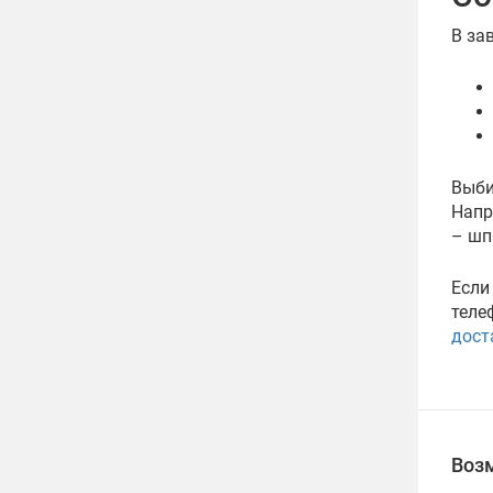
В за
Выби
Напр
– шп
Если
теле
дост
Воз