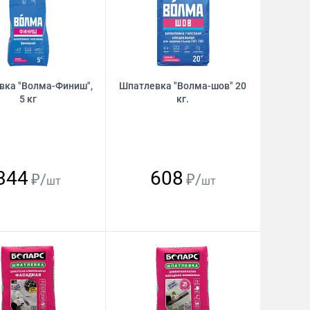
вка "Волма-Финиш",
Шпатлевка "Волма-шов" 20
5 кг
кг.
344
608
₽/
₽/
шт
шт