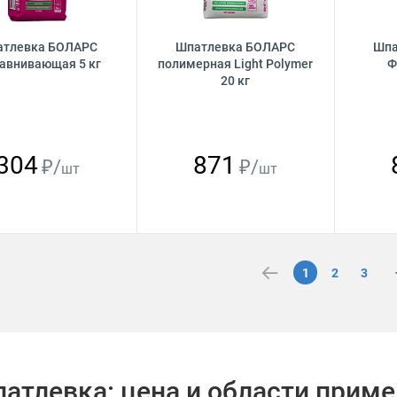
атлевка БОЛАРС
Шпатлевка БОЛАРС
Шпа
авнивающая 5 кг
полимерная Light Polymer
Ф
20 кг
304
871
₽/
₽/
шт
шт
1
2
3
атлевка: цена и области прим