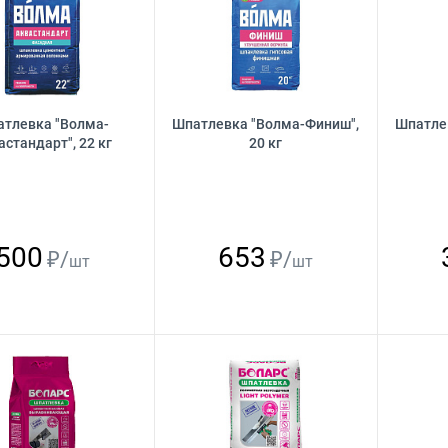
тлевка "Волма-
Шпатлевка "Волма-Финиш",
Шпатле
астандарт", 22 кг
20 кг
500
653
₽/
₽/
шт
шт