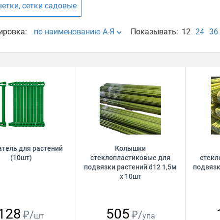
етки, сетки садовые
ировка:
по наименованию А-Я
Показывать:
12
24
36
тель для растений
Колышки
(10шт)
стеклопластиковые для
стекл
подвязки растений d12 1,5м
подвязк
х 10шт
128
505
₽/
₽/
шт
упа