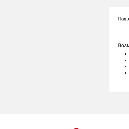
Подв
Воз