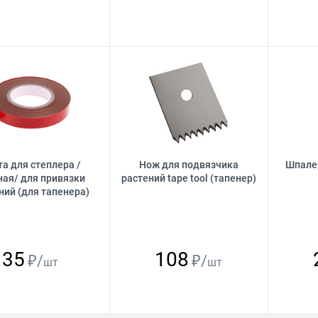
а для степлера /
Нож для подвязчика
Шпалер
ная/ для привязки
растений tape tool (тапенер)
ний (для тапенера)
35
108
₽/
₽/
шт
шт