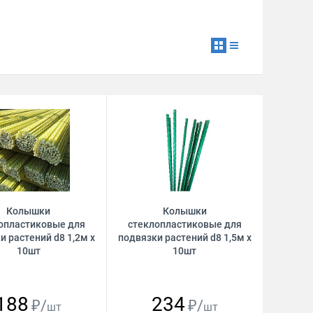
Колышки
Колышки
опластиковые для
стеклопластиковые для
и растений d8 1,2м х
подвязки растений d8 1,5м х
10шт
10шт
188
234
₽/
₽/
шт
шт