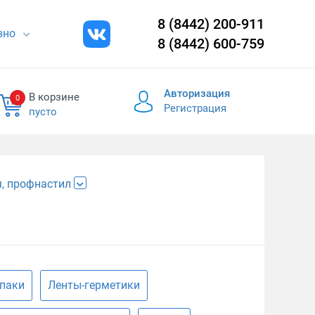
8 (8442) 200-911
евно
8 (8442) 600-759
Авторизация
В корзине
0
Регистрация
пусто
, профнастил
паки
Ленты-герметики