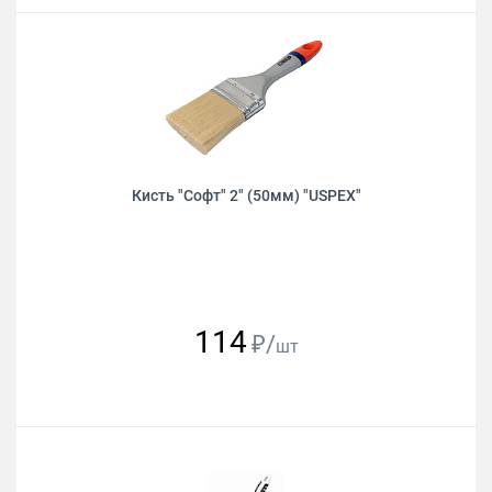
Кисть "Софт" 2" (50мм) "USPEХ"
114
₽/
шт