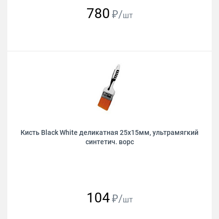
780
₽/
шт
Кисть Black White деликатная 25х15мм, ультрамягкий
синтетич. ворс
104
₽/
шт