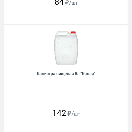
84
₽/
шт
Канистра пищевая 5л "Капля"
142
₽/
шт