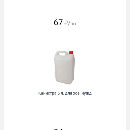
67
₽/
шт
Канистра 5 л. для хоз. нужд