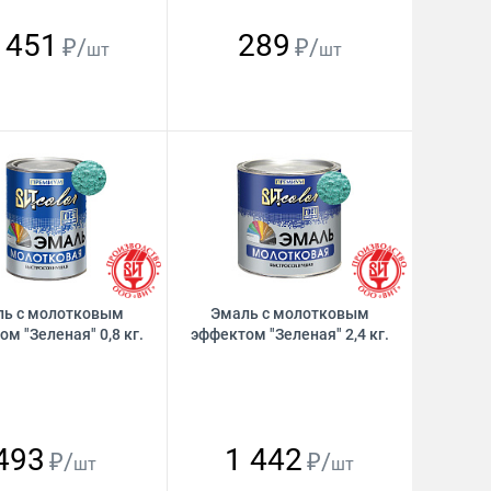
 451
289
₽/
₽/
шт
шт
ль с молотковым
Эмаль с молотковым
м "Зеленая" 0,8 кг.
эффектом "Зеленая" 2,4 кг.
493
1 442
₽/
₽/
шт
шт