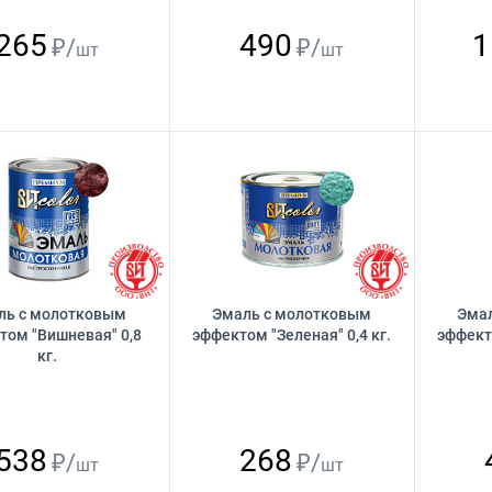
265
490
1
₽/
₽/
шт
шт
ль с молотковым
Эмаль с молотковым
Эма
том "Вишневая" 0,8
эффектом "Зеленая" 0,4 кг.
эффекто
кг.
538
268
₽/
₽/
шт
шт