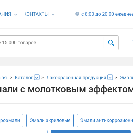
АНИЯ
КОНТАКТЫ
с 8:00 до 20:00 ежедн
ная
Каталог
Лакокрасочная продукция
Эмал
али с молотковым эффекто
троэмали
Эмали акриловые
Эмали антикоррозион