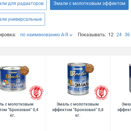
ли для радиаторов
Эмали с молотковым эффектом
ли универсальные
ировка:
по наименованию А-Я
Показывать:
12
24
36
ль с молотковым
Эмаль с молотковым
Эма
ом "Бронзовая" 0,4
эффектом "Бронзовая" 0,8
эффект
кг.
кг.