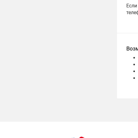
Если
теле
Воз