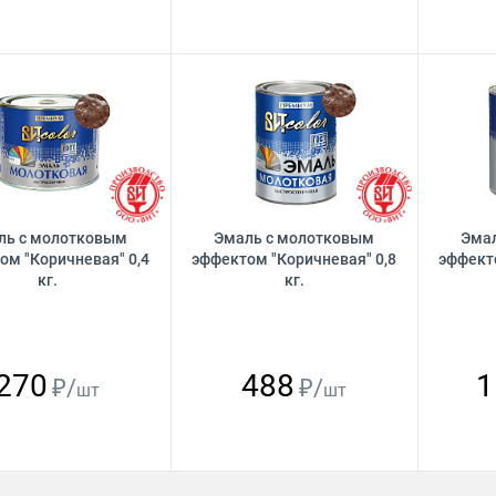
ль с молотковым
Эмаль с молотковым
Эма
ом "Коричневая" 0,4
эффектом "Коричневая" 0,8
эффект
кг.
кг.
270
488
1
₽/
₽/
шт
шт