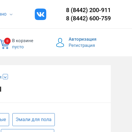
8 (8442) 200-911
евно
8 (8442) 600-759
Авторизация
В корзине
0
Регистрация
пусто
и
м
ные
Эмали для пола