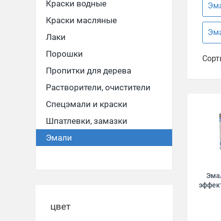
Краски водные
Эма
Краски масляные
Эма
Лаки
Порошки
Сорт
Пропитки для дерева
Растворители, очистители
Спецэмали и краски
Шпатлевки, замазки
Эмали
Эма
эффект
цвет