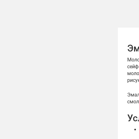
Эм
Моло
сейф
моло
рису
Эмал
смол
Ус