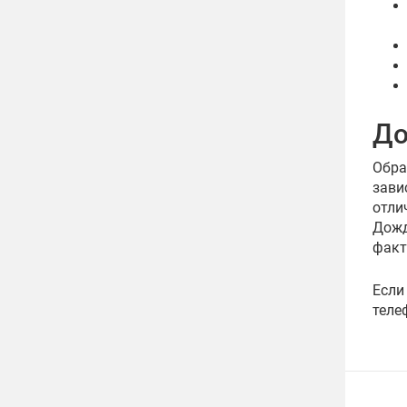
До
Обра
зави
отли
Дожд
факт
Если
теле