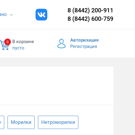
8 (8442) 200-911
евно
8 (8442) 600-759
Авторизация
В корзине
0
Регистрация
пусто
е
Морилки
Нитроморилки