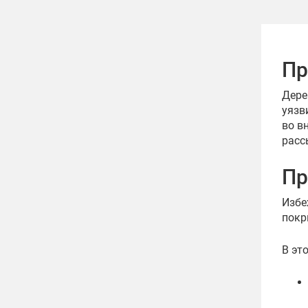
Пр
Дере
уязв
во в
расс
Пр
Избе
покр
В эт