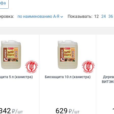
ифа
ировка:
по наименованию А-Я
Показывать:
12
24
36
ита 5 л (канистра)
Биозащита 10 л (канистра)
Дерев
ВИТЭКС
342
629
₽/
₽/
шт
шт