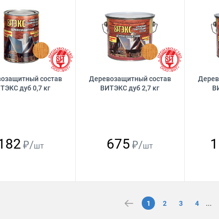
озащитный состав
Деревозащитный состав
Дерев
ТЭКС дуб 0,7 кг
ВИТЭКС дуб 2,7 кг
В
182
675
1
₽/
₽/
шт
шт
...
1
2
3
4