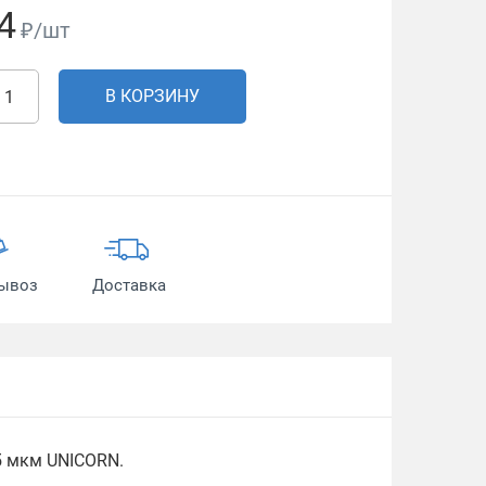
4
₽/шт
В КОРЗИНУ
ывоз
Доставка
5 мкм UNICORN.