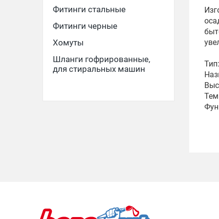
Фитинги стальные
Изг
оса
Фитинги черные
быт
Хомуты
уве
Шланги гофрированные,
Тип
для стиральных машин
Наз
Выс
Тем
Фун