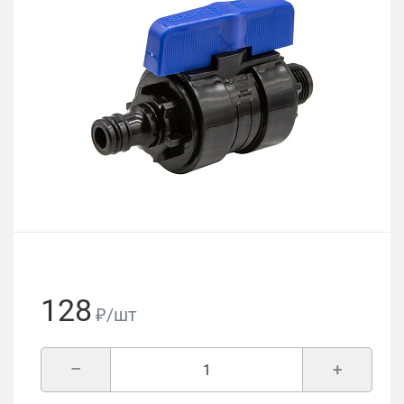
128
₽/шт
–
+