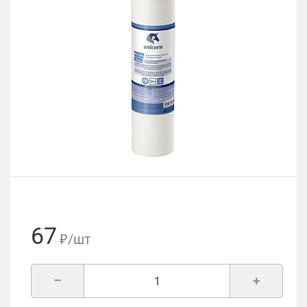
67
₽/шт
–
+