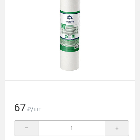
67
₽/шт
–
+