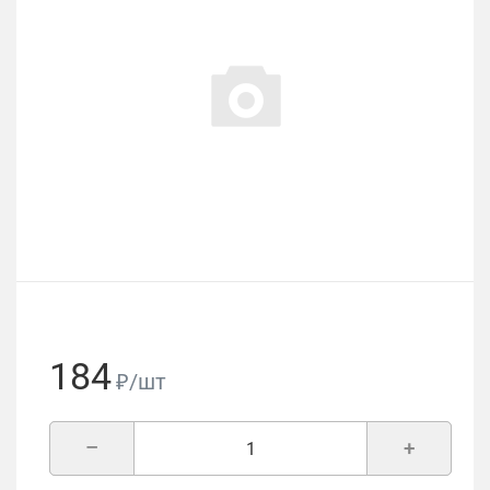
184
₽/шт
–
+