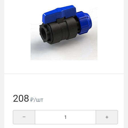
208
₽/шт
–
+