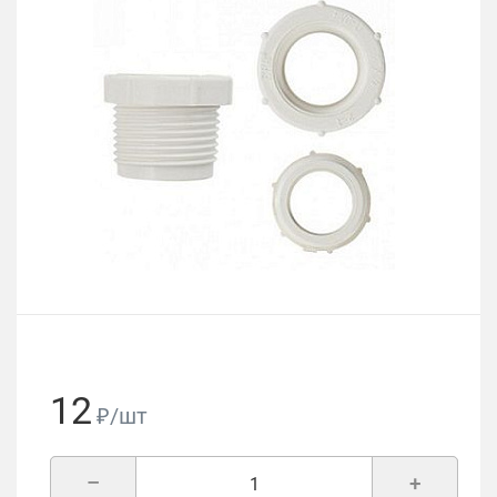
12
₽/шт
–
+