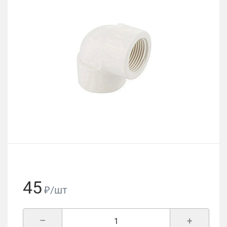
45
₽/шт
–
+