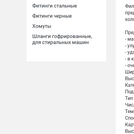
Фитинги стальные
Фил
пре
Фитинги черные
хол
Хомуты
Пре
Шланги гофрированные,
- м
для стиральных машин
- у
- у
- в
- о
Шир
Выс
Кат
Под
Тип
Чис
Тем
Спо
Кар
Выс