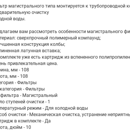
ьтр магистрального типа монтируется к трубопроводной 
дварительную очистку
одной воды.
длагаем вам рассмотреть особенности магистрального фи
атериал: сверхпрочный полимерный компаунд;
лучшенная конструкция колбы;
длиненная латунная вставка;
 комплекте уже есть картридж из вспененного полипропилен
чень привлекательная цена.
ина, мм - 108
ота, мм - 108
егория - Фильтры
категория - Фильтры
 фильтра - Магистральный
ло ступеней очистки - 1
пературный режим - Для холодной воды
соб очистки - Механическая очистка, устранение неприятн
тридж в комплекте - Да
ота, дюйм - 10