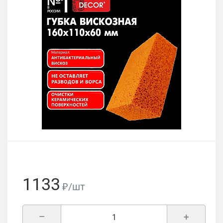
1133
₽/шт
–
+